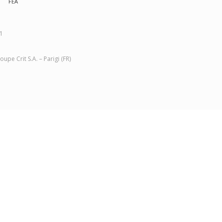
FEA
01
pe Crit S.A. – Parigi (FR)