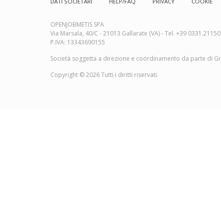
DATI SOCIETARI
HELP/FAQ
PRIVACY
COOKIE
Footer
menu
OPENJOBMETIS SPA
Via Marsala, 40/C - 21013 Gallarate (VA) - Tel. +39 0331.2115
P.IVA: 13343690155
Società soggetta a direzione e coordinamento da parte di Grou
Copyright © 2026 Tutti i diritti riservati.