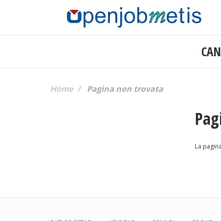
Salta
al
contenuto
principale
CAN
Secondary
nav
Home
Pagina non trovata
Pag
La pagina